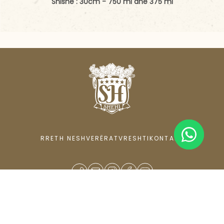
Shishe : 30cm - 750 ml dhe 375 ml
RRETH NESH
VERËRAT
VRESHTI
KONTAKT
© 2024 KantinaFamiljareShehi. Të gjitha të drejtat të rezervuara.